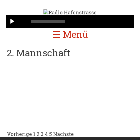
Audio
Player
☰ Menü
2. Mannschaft
2. Mannschaft
SpVgg. Sterkrade-Nord – RW Essen II
2. Mannschaft
RW Essen II – SpVgg Steele 03/09
2. Mannschaft
RW Essen II – DJK Arminia Lirich
2. Mannschaft
RW Essen II – Dostlukspor Bottrop
Vorherige
1
2
3
4
5
Nächste