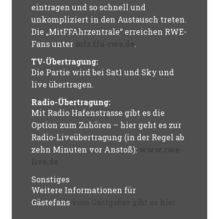
eintragen und so schnell und
unkompliziert in den Austausch treten.
Die „MitFFAhrzentrale“ erreichen RWE-
Fans unter
mfz.ffa-rwe.de
.
TV-Übertragung:
Die Partie wird bei Sat1 und Sky und
live übertragen.
Radio-Übertragung:
Mit Radio Hafenstrasse gibt es die
Option zum Zuhören – hier geht es zur
Radio-Liveübertragung (in der Regel ab
zehn Minuten vor Anstoß):
www.rwe-
live.de
Sonstiges
Weitere Informationen für
Gästefans
vom Gastgeber gibt es hier.